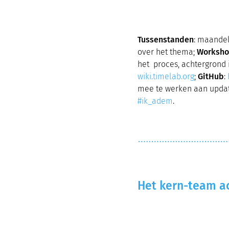
Tussenstanden
: maandel
over het thema;
Worksho
het proces, achtergrond i
wiki.timelab.org
;
GitHub
:
mee te werken aan upda
#ik_adem
.
Het kern-team a