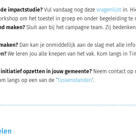
 de impactstudie?
Vul vandaag nog deze
vragenlijst
in. Hi
orkshop om het toestel in groep en onder begeleiding te
end maken?
Sluit aan bij het campagne team. Zij bedenken 
l maken?
Dan kan je onmiddellijk aan de slag met alle info
en?
We leren jou alle knepen van het vak. Kom langs in Tim
g initiatief opzetten in jouw gemeente?
Neem contact op 
kom langs op een van de ‘
Tussenstanden
‘.
elen