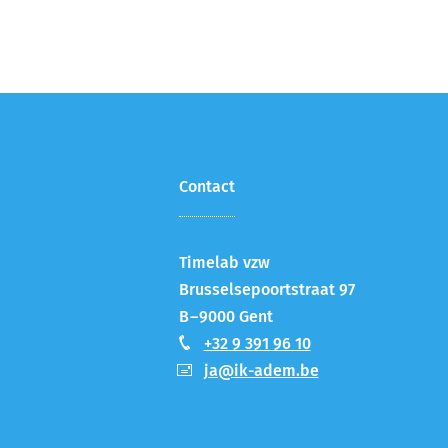
Contact
Timelab vzw
Brusselsepoortstraat 97
B – 9000
Gent
+32 9 391 96 10
ja@ik-adem.be